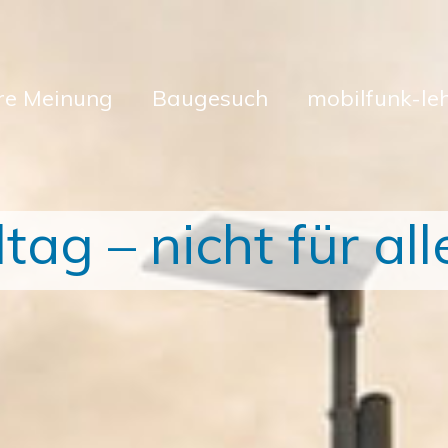
hre Meinung
Baugesuch
mobilfunk-le
ag – nicht für all