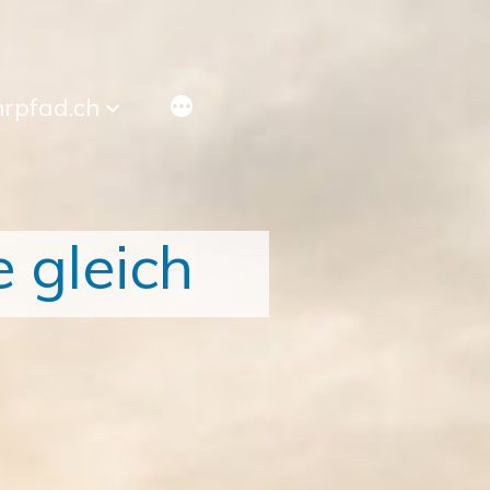
hrpfad.ch
e gleich