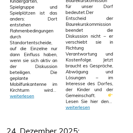
Baurekurskomission
Kindergarten,
für unser Dorf
Spielgruppe und
bedeutet.Der
Spielplätzen ist das
Entscheid der
anders: Dort
Baurekurskommission
entstehen
beendet die
Rahmenbedingungen
Diskussion nicht – er
durch
verschiebt sie in
Standortentscheide,
Richtung
auf die Einzelne nur
Verantwortung und
dann Einfluss haben,
Kostenfolge. Jetzt
wenn sie sich aktiv an
braucht es Gespräche,
der Diskussion
Abwägung und
beteiligen. Die
Lösungen – im
geplante
Interesse des Dorfes,
Mobilfunkantenne im
der Kinder und der
Flyer
Kirchturm wird…
Gemeinschaft.
vom
weiterlesen
Flyer
Lesen Sie hier den…
29.12.2025:
vom
weiterlesen
Zeit,
27.12.202
darüber
Folgen
zu
für
reden…
24. Dezember 2025:
unsere