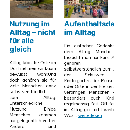
Nutzung im
Aufenthaltsdauer
Alltag – nicht
im Alltag
für alle
Ein einfacher Gedanke aus
gleich
dem Alltag Manche Orte
besucht man nur kurz. Andere
Alltag Manche Orte im
gehören ganz
Dorf nehmen wir kaum
selbstverständlich zum Alltag:
bewusst wahr.Und
der Schulweg, der
doch gehören sie für
Kindergarten, der Pausenplatz
viele Menschen ganz
oder Orte in der Freizeit. Dort
selbstverständlich
verbringen Menschen – und
zum Alltag.
besonders auch Kinder –
Unterschiedliche
regelmässig Zeit. Oft fällt das
Nutzung Einige
im Alltag gar nicht weiter auf.
Menschen kommen
Aufenthaltsdauer
Was…
weiterlesen
nur gelegentlich vorbei.
im
Andere sind
Alltag