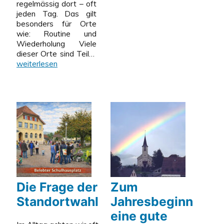
regelmässig dort – oft
jeden Tag. Das gilt
besonders für Orte
wie: Routine und
Wiederholung Viele
Nutzung
dieser Orte sind Teil…
im
weiterlesen
Alltag
–
nicht
für
alle
gleich
Die Frage der
Zum
Standortwahl
Jahresbeginn
eine gute