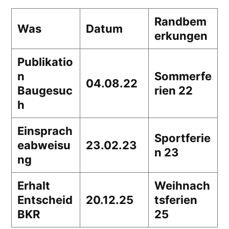
Randbem
Was
Datum
erkungen
Publikatio
n
Sommerfe
04.08.22
Baugesuc
rien 22
h
Einsprach
Sportferie
eabweisu
23.02.23
n 23
ng
Erhalt
Weihnach
Entscheid
20.12.25
tsferien
BKR
25