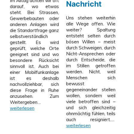
Im Alltag achten wir oft
Nachricht
darauf, wo etwas
steht. Bei Strassen,
Uns stehen weiterhin
Gewerbebauten oder
alle Wege offen. Wie
anderen Anlagen wird
weiter? Spaltung
die Standortfrage ganz
entsteht selten durch
selbstverständlich
bösen Willen – meist
gestellt. Es wird
durch Schweigen, durch
geprüft, welche Orte
Nicht-Ansprechen oder
geeignet sind und wo
durch Entscheide, die
besondere Rücksicht
im Stillen getroffen
sinnvoll ist. Auch bei
werden. Nicht, weil
einer Mobilfunkanlage
Menschen sich
ist es deshalb
bewusst
nachvollziehbar, sich
gegeneinander stellen
diese Frage in Ruhe
wollen, sondern weil
anzusehen. Zum
viele betroffen sind –
Die
Weitergeben…
und sich gleichzeitig
Frage
weiterlesen
ohnmächtig fühlen, teils
der
Zum
auch resigniert.…
Standortwahl
Jahresbe
weiterlesen
eine