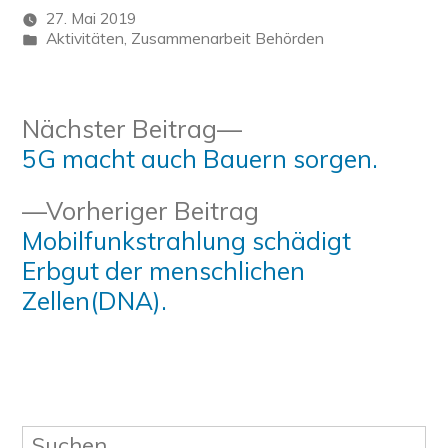
27. Mai 2019
Veröffentlicht
Aktivitäten
,
Zusammenarbeit Behörden
in
Beitragsnavigation
Nächster
Nächster Beitrag
Beitrag:
5G macht auch Bauern sorgen.
Vorheriger
Vorheriger Beitrag
Beitrag:
Mobilfunkstrahlung schädigt
Erbgut der menschlichen
Zellen(DNA).
Suchen